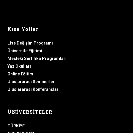
kalbimle tadını çıkardığım bu tatlı bahar
sabahları gibi. Yalnızım ve benim gibi ruhların
mutluluğu için yaratılmış bu noktada varoluşun
büyüsünü hissediyorum. O kadar mutluyum ki
Kısa Yollar
sevgili dostum, sadece sakin varoluşun enfes
duygusuna o kadar dalmışım ki, yeteneklerimi
Lise Değişim Programı
ihmal ediyorum. Şu anda tek bir vuruş
Üniversite Eğitimi
çizemeyecek durumda olmalıyım; ama yine de
Mesleki Sertifika Programları
hiçbir zaman şimdikinden daha büyük bir
Yaz Okulları
sanatçı olmadığımı hissediyorum.
Online Eğitim
Uluslararası Seminerler
Uluslararası Konferanslar
ÜNİVERSİTELER
TÜRKİYE