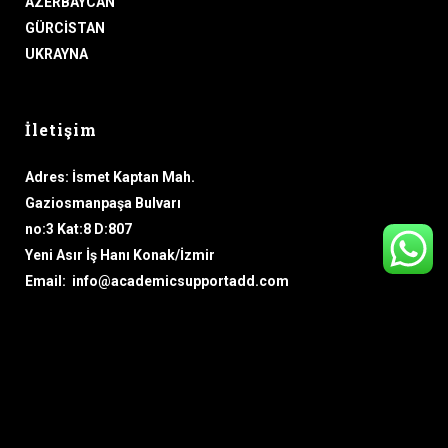
AZERBAYCAN
GÜRCİSTAN
UKRAYNA
İletişim
Adres: İsmet Kaptan Mah.
Gaziosmanpaşa Bulvarı
no:3 Kat:8 D:807
Yeni Asır İş Hanı Konak/İzmir
Email: info@academicsupportadd.com
Telefon: + (90) 546 662 96 69