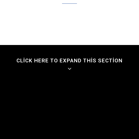
CLICK HERE TO EXPAND THIS SECTION
CANLI GÖRÜNÜM
Harika bir dinginlik tüm ruhumu ele geçirdi, tüm